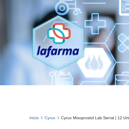
Saltar
al
contenido
Inicio
\
Cyrux
\
Cyrux Misoprostol Lab Serral | 12 U