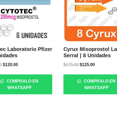
ec Laboratorio Pfizer
Cyrux Misoprostol L
nidades
Serral | 8 Unidades
0
$
120.00
$
175.00
$
125.00
COMPRALO EN
COMPRALO EN
WHATSAPP
WHATSAPP