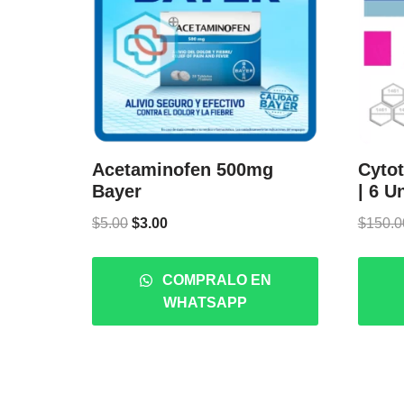
Acetaminofen 500mg
Cytot
Bayer
| 6 U
$
5.00
$
3.00
$
150.0
COMPRALO EN
WHATSAPP