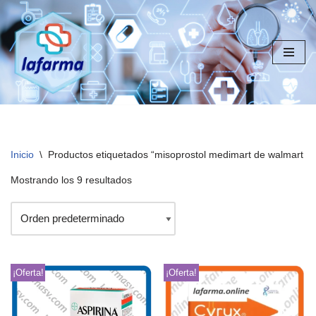
Saltar
al
contenido
Inicio
\
Productos etiquetados “misoprostol medimart de walmart el 
Mostrando los 9 resultados
¡Oferta!
¡Oferta!