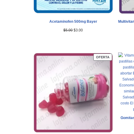
Acetaminofen 500mg Bayer
Multivit
$
5.00
$
3.00
OFERTA
Gomitas