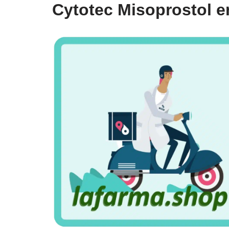
Cytotec Misoprostol 
Saltar
al
contenido