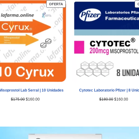
OFERTA
isoprostol Lab Serral | 10 Unidades
Cytotec Laboratorio Pfizer | 8 Un
$
175.00
$
160.00
$
180.00
$
160.00