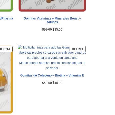
ordPharma
Gomitas Vitaminas y Minerales Benet –
Adultos
$
50.00
$
35.00
OFERTA
OFERTA
Gomitas de Colageno + Biotina + Vitamina E
$
50.00
$
40.00