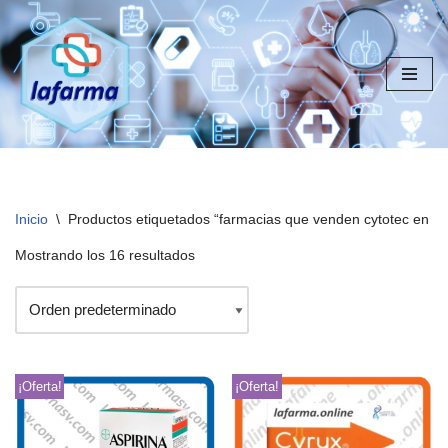
Saltar
al
contenido
Inicio
\
Productos etiquetados “farmacias que venden cytotec en S
Mostrando los 16 resultados
¡Oferta!
¡Oferta!