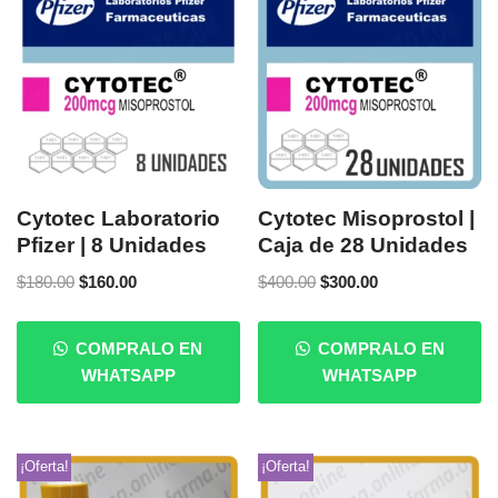
Cytotec Laboratorio
Cytotec Misoprostol |
Pfizer | 8 Unidades
Caja de 28 Unidades
$
180.00
$
160.00
$
400.00
$
300.00
COMPRALO EN
COMPRALO EN
WHATSAPP
WHATSAPP
¡Oferta!
¡Oferta!