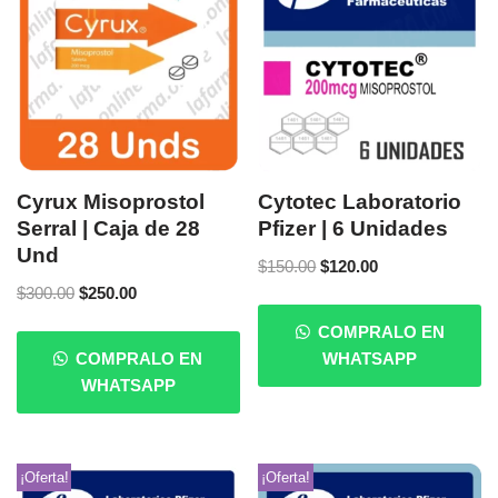
Cyrux Misoprostol
Cytotec Laboratorio
Serral | Caja de 28
Pfizer | 6 Unidades
Und
$
150.00
$
120.00
$
300.00
$
250.00
COMPRALO EN
COMPRALO EN
WHATSAPP
WHATSAPP
¡Oferta!
¡Oferta!