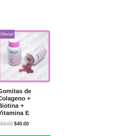
¡Oferta!
Gomitas de
Colageno +
Biotina +
Vitamina E
$
50.00
$
40.00