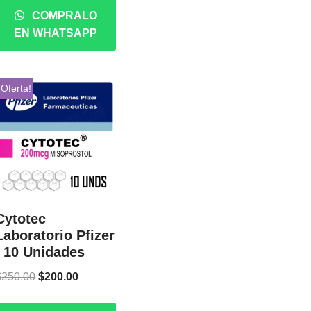
COMPRALO
EN WHATSAPP
¡Oferta!
Cytotec
Laboratorio Pfizer
| 10 Unidades
$
250.00
$
200.00