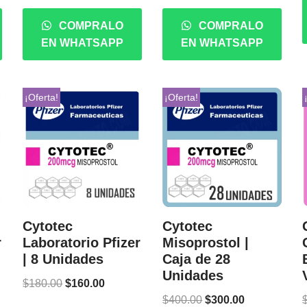
COMPRALO
COMPRALO
EN WHATSAPP
EN WHATSAPP
¡Oferta!
¡Oferta!
Cytotec
Cytotec
r
Laboratorio Pfizer
Misoprostol |
| 8 Unidades
Caja de 28
Unidades
$
180.00
$
160.00
$
400.00
$
300.00