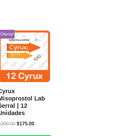
¡Oferta!
Cyrux
Misoprostol Lab
Serral | 12
Unidades
$
200.00
$
175.00