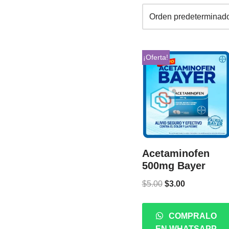
¡Oferta!
Acetaminofen
500mg Bayer
$
5.00
$
3.00
COMPRALO
EN WHATSAPP