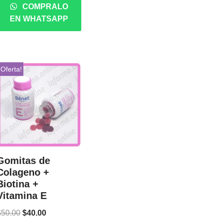
COMPRALO
EN WHATSAPP
¡Oferta!
Gomitas de
Colageno +
Biotina +
Vitamina E
$
50.00
$
40.00