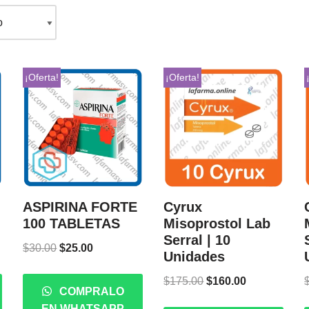
¡Oferta!
¡Oferta!
ASPIRINA FORTE
Cyrux
100 TABLETAS
Misoprostol Lab
Serral | 10
$
30.00
$
25.00
Unidades
$
175.00
$
160.00
COMPRALO
EN WHATSAPP