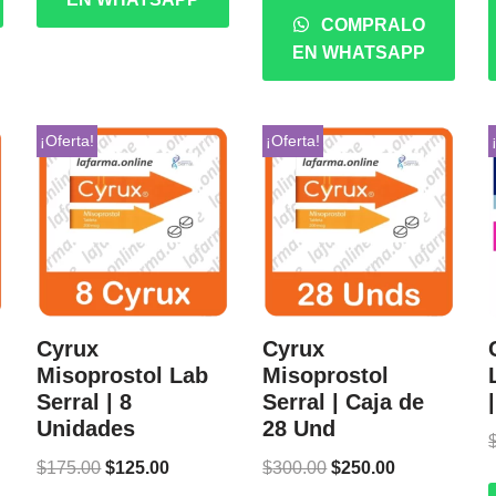
COMPRALO
EN WHATSAPP
¡Oferta!
¡Oferta!
Cyrux
Cyrux
Misoprostol Lab
Misoprostol
Serral | 8
Serral | Caja de
Unidades
28 Und
$
175.00
$
125.00
$
300.00
$
250.00