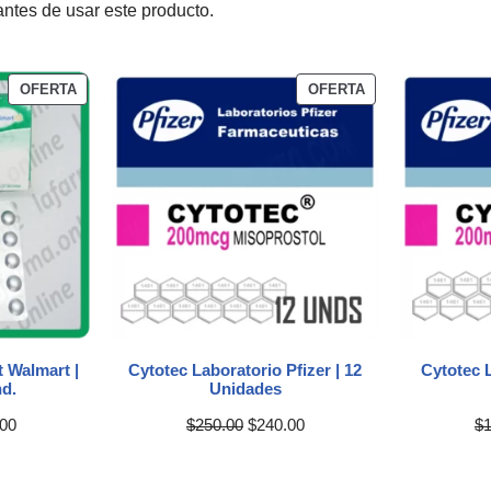
antes de usar este producto.
OFERTA
OFERTA
 Walmart |
Cytotec Laboratorio Pfizer | 12
Cytotec L
nd.
Unidades
.00
$
250.00
$
240.00
$