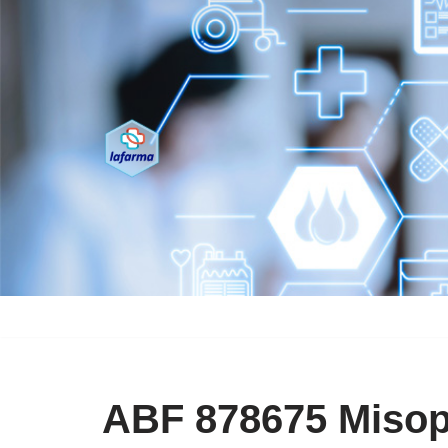
Saltar
al
contenido
ABF 878675 Misopr